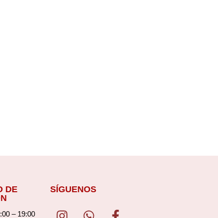
O DE
SÍGUENOS
ÓN
I
W
F
00 – 19:00