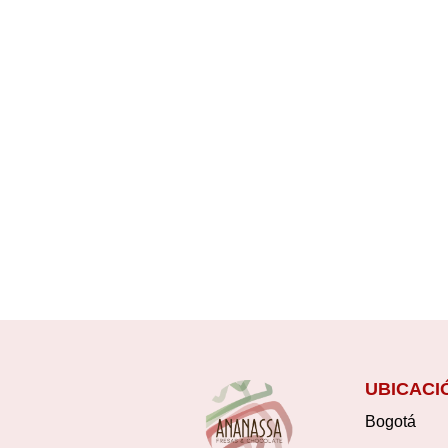
UBICACI
Bogotá