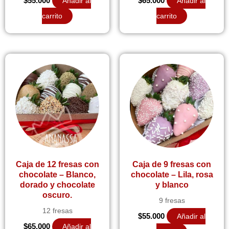
$
55.000
Añadir al
$
65.000
Añadir al
carrito
carrito
Caja de 12 fresas con
Caja de 9 fresas con
chocolate – Blanco,
chocolate – Lila, rosa
dorado y chocolate
y blanco
oscuro.
9 fresas
12 fresas
$
55.000
Añadir al
$
65.000
Añadir al