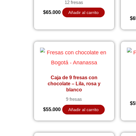
12 fresas
$
65.000
Añadir al carrito
$
6
Caja de 9 fresas con
chocolate – Lila, rosa y
blanco
9 fresas
$
5
$
55.000
Añadir al carrito