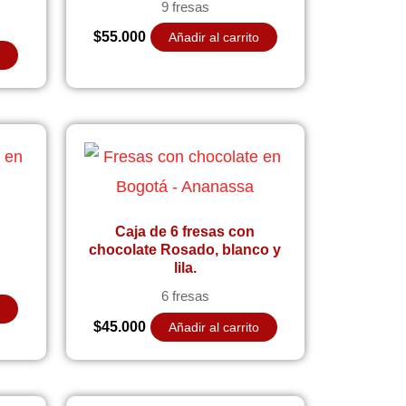
9 fresas
$
55.000
Añadir al carrito
o
Caja de 6 fresas con
chocolate Rosado, blanco y
lila.
6 fresas
o
$
45.000
Añadir al carrito