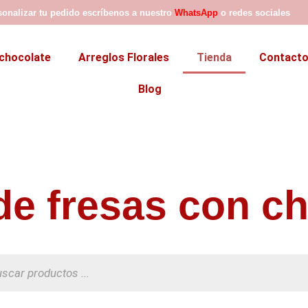
sonalizar tu pedido escríbenos a nuestro
WhatsApp
o redes sociales
chocolate
Arreglos Florales
Tienda
Contact
Blog
de fresas con c
da
os