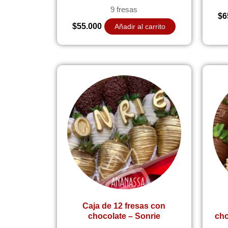
9 fresas
$
6
$
55.000
Añadir al carrito
Caja de 12 fresas con
chocolate – Sonrie
cho