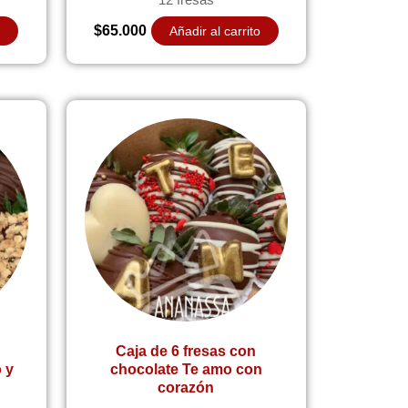
$
65.000
o
Añadir al carrito
Caja de 6 fresas con
 y
chocolate Te amo con
corazón