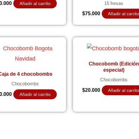
0.000
15 fresas
Añadir al carrito
$
75.000
Añadir al carrit
Chocobomb (Edición
especial)
Caja de 4 chocobombs
Chocobombs
Chocobombs
$
20.000
Añadir al carrit
0.000
Añadir al carrito