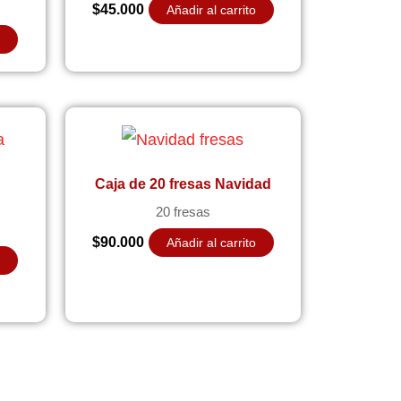
$
45.000
Añadir al carrito
o
Caja de 20 fresas Navidad
20 fresas
$
90.000
Añadir al carrito
o