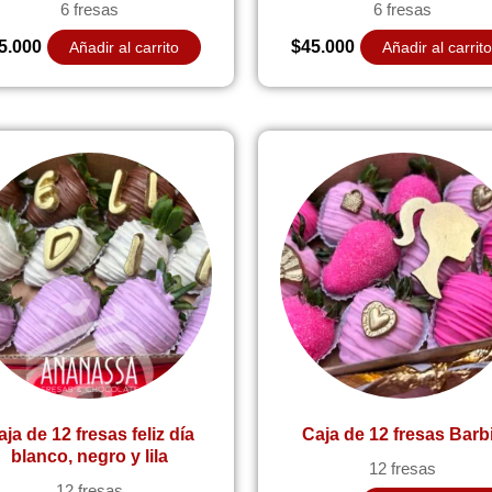
6 fresas
6 fresas
5.000
$
45.000
Añadir al carrito
Añadir al carrit
ja de 12 fresas feliz día
Caja de 12 fresas Barb
blanco, negro y lila
12 fresas
12 fresas