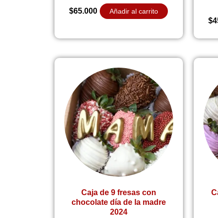
$
65.000
Añadir al carrito
$
4
Caja de 9 fresas con
Ca
chocolate día de la madre
2024