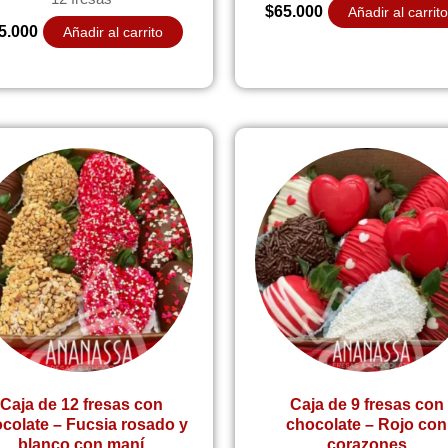
$
65.000
Añadir al carrit
5.000
Añadir al carrito
Caja de 12 fresas con
Caja de 9 fresas con
colate – Fucsia rosado y
chocolate – Rojo con
blanco con maní
corazones