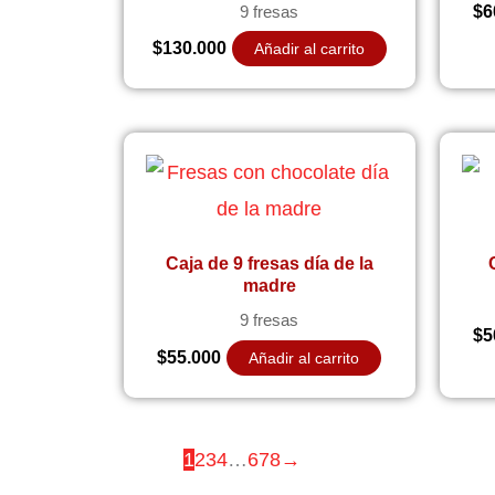
$
6
9 fresas
$
130.000
Añadir al carrito
Caja de 9 fresas día de la
madre
9 fresas
$
5
$
55.000
Añadir al carrito
1
2
3
4
…
6
7
8
→