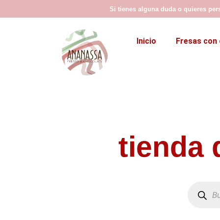
Ir
Si tienes alguna duda o quieres per
al
contenido
Inicio
Fresas con 
tienda 
Búsque
de
product