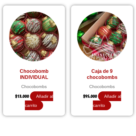
Chocobomb
Caja de 9
INDIVIDUAL
chocobombs
Chocobombs
Chocobombs
$
13.000
$
95.000
Añadir al
Añadir al
carrito
carrito