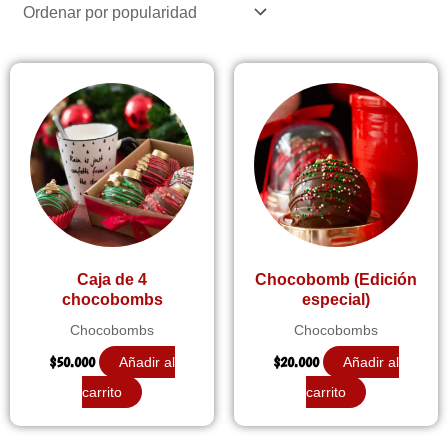
popularidad
Caja de 4
Chocobomb (Edición
chocobombs
especial)
Chocobombs
Chocobombs
$
50.000
$
20.000
Añadir al
Añadir al
carrito
carrito