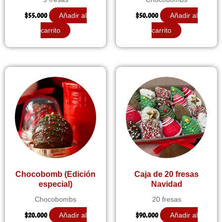
$
55.000
$
50.000
Añadir al
Añadir al
carrito
carrito
Chocobomb (Edición
Caja de 20 fresas
especial)
Navidad
Chocobombs
20 fresas
$
20.000
$
90.000
Añadir al
Añadir al