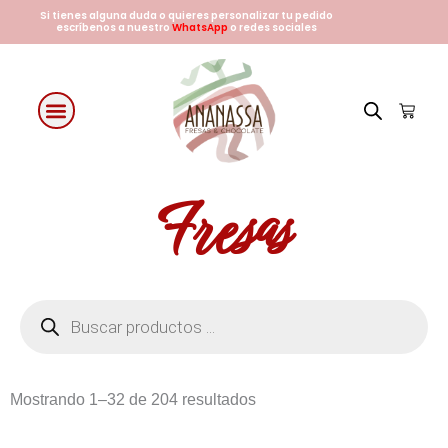
Ir
Si tienes alguna duda o quieres personalizar tu pedido
escríbenos a nuestro
WhatsApp
o redes sociales
al
contenido
Cart
Fresas con chocolate
Arreglos Florales
Días especiales
Fresas
Búsqueda
de
productos
Ordenado
Mostrando 1–32 de 204 resultados
por