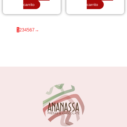
carrito
carrito
1
2
3
4
5
6
7
→