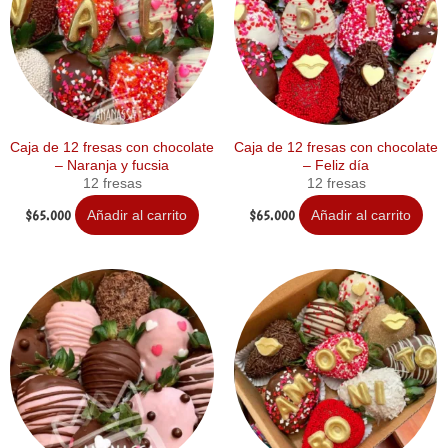
Caja de 12 fresas con chocolate
Caja de 12 fresas con chocolate
– Naranja y fucsia
– Feliz día
12 fresas
12 fresas
$
65.000
$
65.000
Añadir al carrito
Añadir al carrito