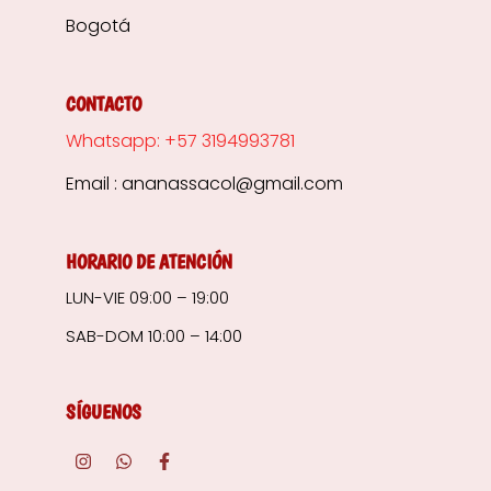
Bogotá
CONTACTO
Whatsapp: +57 3194993781
Email : ananassacol@gmail.com
HORARIO DE ATENCIÓN
LUN-VIE 09:00 – 19:00
SAB-DOM 10:00 – 14:00
SÍGUENOS
I
W
F
n
h
a
s
a
c