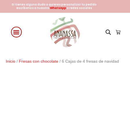
Ir
Si tienes alguna duda o quieres personalizar tu pedido
escríbenos a nuestro
WhatsApp
o redes sociales
al
contenido
Cart
Fresas con chocolate
Arreglos Florales
Días especiales
Inicio
/
Fresas con chocolate
/ 6 Cajas de 4 fresas de navidad