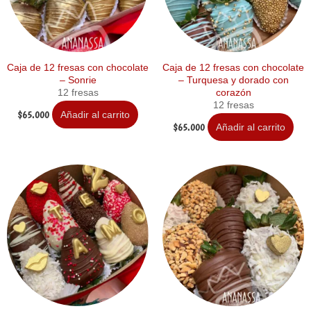
Caja de 12 fresas con chocolate
Caja de 12 fresas con chocolate
– Sonrie
– Turquesa y dorado con
12 fresas
corazón
12 fresas
$
65.000
Añadir al carrito
$
65.000
Añadir al carrito