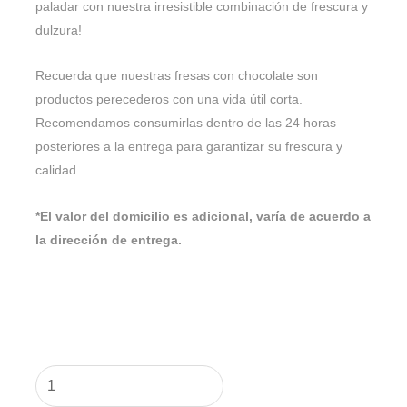
paladar con nuestra irresistible combinación de frescura y
dulzura!
Recuerda que nuestras fresas con chocolate son
productos perecederos con una vida útil corta.
Recomendamos consumirlas dentro de las 24 horas
posteriores a la entrega para garantizar su frescura y
calidad.
*El valor del domicilio es adicional, varía de acuerdo a
la dirección de entrega.
Caja
de