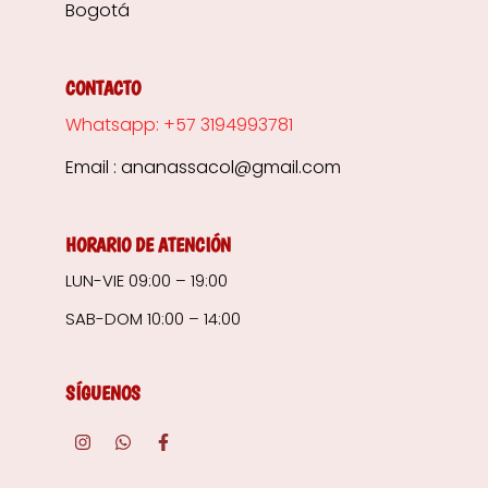
Bogotá
CONTACTO
Whatsapp: +57 3194993781
Email : ananassacol@gmail.com
HORARIO DE ATENCIÓN
LUN-VIE 09:00 – 19:00
SAB-DOM 10:00 – 14:00
SÍGUENOS
I
W
F
n
h
a
s
a
c
t
t
e