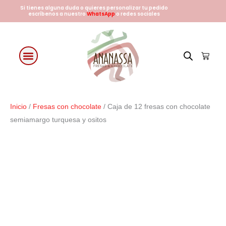
Ir
Si tienes alguna duda o quieres personalizar tu pedido
escríbenos a nuestro
WhatsApp
o redes sociales
al
contenido
Cart
Fresas con chocolate
Arreglos Florales
Días especiales
Inicio
/
Fresas con chocolate
/ Caja de 12 fresas con chocolate
semiamargo turquesa y ositos