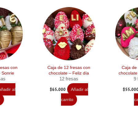
cantidad
resas con
Caja de 12 fresas con
Caja de 
– Sonrie
chocolate – Feliz día
chocolat
sas
12 fresas
9 
$
65.000
$
55.00
ñadir al
Añadir al
o
carrito
ca