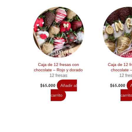
Caja de 12 fresas con
Caja de 12 f
chocolate – Rojo y dorado
chocolate 
12 fresas
12 fre
$
65.000
$
65.000
Añadir al
A
carrito
carrit