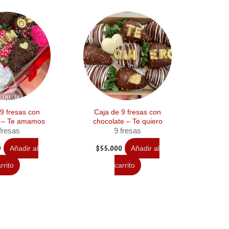
9 fresas con
Caja de 9 fresas con
e – Te amamos
chocolate – Te quiero
fresas
9 fresas
0
$
55.000
Añadir al
Añadir al
rrito
carrito