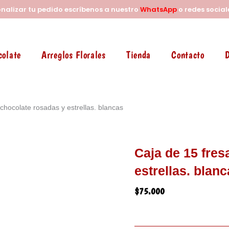
onalizar tu pedido escríbenos a nuestro
WhatsApp
o redes social
colate
Arreglos Florales
Tienda
Contacto
D
chocolate rosadas y estrellas. blancas
Caja de 15 fres
estrellas. blan
$
75.000