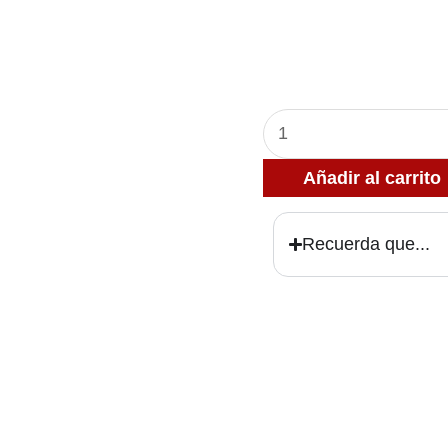
Caja
de
Añadir al carrito
15
fresas
Recuerda que...
con
chocolate
rosadas
y
estrellas.
blancas