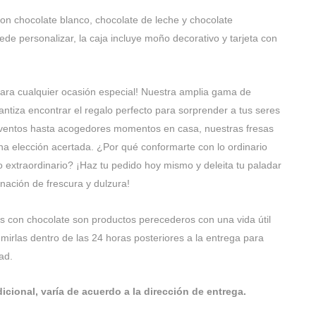
con chocolate blanco, chocolate de leche y chocolate
de personalizar, la caja incluye moño decorativo y tarjeta con
para cualquier ocasión especial! Nuestra amplia gama de
antiza encontrar el regalo perfecto para sorprender a tus seres
ventos hasta acogedores momentos en casa, nuestras fresas
a elección acertada. ¿Por qué conformarte con lo ordinario
o extraordinario? ¡Haz tu pedido hoy mismo y deleita tu paladar
inación de frescura y dulzura!
s con chocolate son productos perecederos con una vida útil
rlas dentro de las 24 horas posteriores a la entrega para
ad.
dicional, varía de acuerdo a la dirección de entrega.