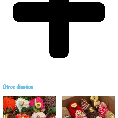
padre
2025
cantidad
Otros diseños