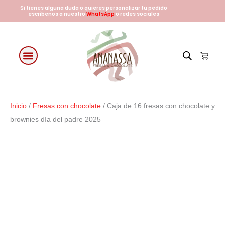
Ir
Si tienes alguna duda o quieres personalizar tu pedido
escríbenos a nuestro
WhatsApp
o redes sociales
al
contenido
Cart
Fresas con chocolate
Arreglos Florales
Días especiales
Inicio
/
Fresas con chocolate
/ Caja de 16 fresas con chocolate y
brownies día del padre 2025