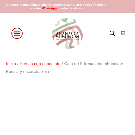
Ir
Si tienes alguna duda o quieres personalizar tu pedido escríbenos a
nuestro
WhatsApp
o redes sociales
al
contenido
Cart
Fresas con chocolate
Arreglos Florales
Días especiales
Inicio
/
Fresas con chocolate
/ Caja de 9 fresas con chocolate –
Fucsia y escarcha roja