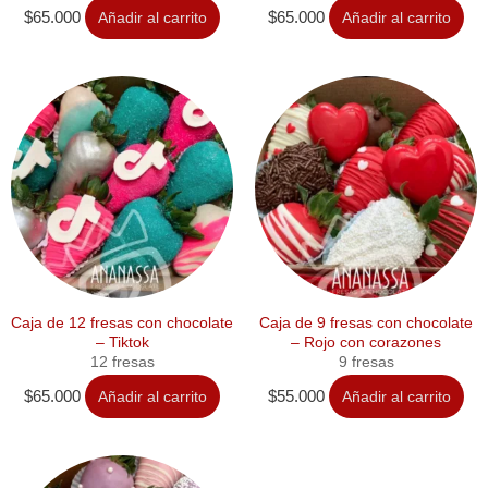
$
65.000
Añadir al carrito
$
65.000
Añadir al carrito
Caja de 12 fresas con chocolate
Caja de 9 fresas con chocolate
– Tiktok
– Rojo con corazones
12 fresas
9 fresas
$
65.000
Añadir al carrito
$
55.000
Añadir al carrito