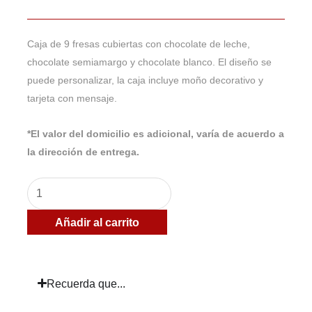
Caja de 9 fresas cubiertas con chocolate de leche,
chocolate semiamargo y chocolate blanco. El diseño se
puede personalizar, la caja incluye moño decorativo y
tarjeta con mensaje.
*El valor del domicilio es adicional, varía de acuerdo a
la dirección de entrega.
Caja
de
Añadir al carrito
9
fresas
con
Recuerda que...
chocolate