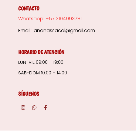
CONTACTO
Whatsapp: +57 3194993781
Email : ananassacol@gmail.com
HORARIO DE ATENCIÓN
LUN-VIE 09:00 – 19:00
SAB-DOM 10:00 – 14:00
SÍGUENOS
I
W
F
n
h
a
s
a
c
t
t
e
a
s
b
g
a
o
r
p
o