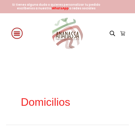
Ir
Si tienes alguna duda o quieres personalizar tu pedido
escríbenos a nuestro
WhatsApp
o redes sociales
al
contenido
Cart
Fresas con chocolate
Arreglos Florales
Días especiales
Domicilios