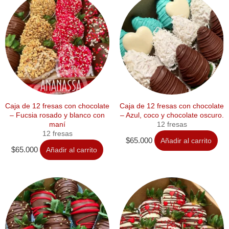
Caja de 12 fresas con chocolate
Caja de 12 fresas con chocolate
– Fucsia rosado y blanco con
– Azul, coco y chocolate oscuro.
maní
12 fresas
12 fresas
$
65.000
Añadir al carrito
$
65.000
Añadir al carrito