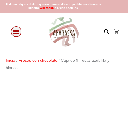
Ir
Si tienes alguna duda o quieres personalizar tu pedido escríbenos a
nuestro
WhatsApp
o redes sociales
al
contenido
Cart
Fresas con chocolate
Arreglos Florales
Días especiales
Inicio
/
Fresas con chocolate
/ Caja de 9 fresas azul, lila y
blanco