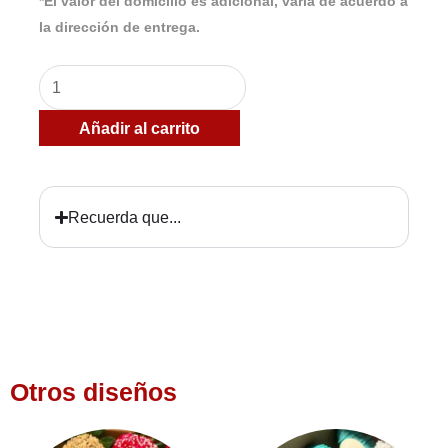
*El valor del domicilio es adicional, varía de acuerdo a
la dirección de entrega.
Caja
de
Añadir al carrito
9
fresas
azul,
Recuerda que...
lila
y
blanco
cantidad
Otros diseños